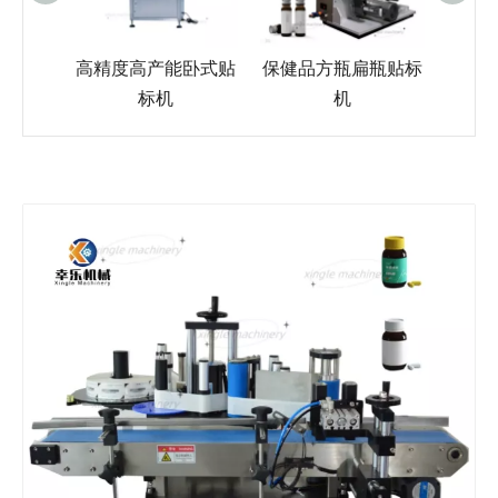
产能卧式贴
保健品方瓶扁瓶贴标
化学饮料玻璃瓶电动
触
机
机
贴标机