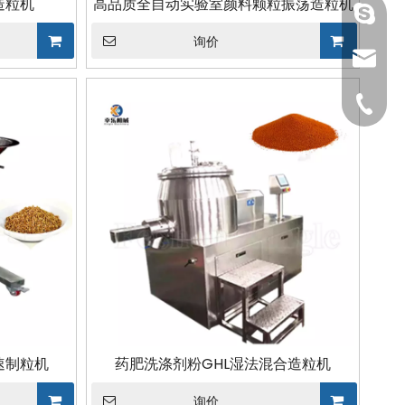
造粒机
高品质全自动实验室颜料颗粒振荡造粒机
gmpac
询价
sales@
1591964
速制粒机
药肥洗涤剂粉GHL湿法混合造粒机
询价