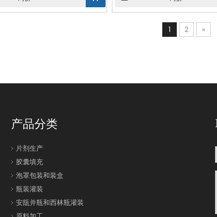
1
2
»
产品分类
片剂生产
胶囊填充
泡罩包装和装盒
瓶装灌装
安瓿并瓶和西林瓶灌装
原料加工