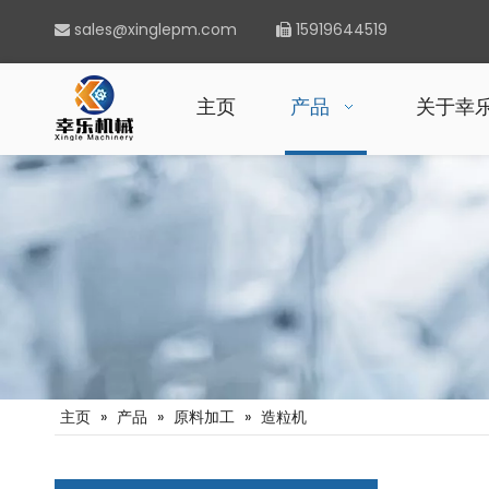
sales@xinglepm.com
15919644519


主页
产品
关于幸
主页
»
产品
»
原料加工
»
造粒机