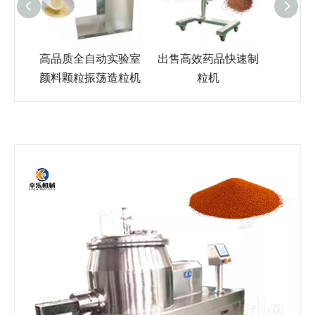
实验室
出售高效药品快速制
多功能不锈钢自动粉
医药
造粒机
粒机
末快速制粒机