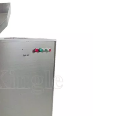
 湿法制粒机
高效自动混合制粒机湿式制
肥料颗粒动物
粒机
机