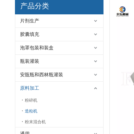
产品分类
片剂生产
胶囊填充
泡罩包装和装盒
瓶装灌装
安瓿瓶和西林瓶灌装
原料加工
粉碎机
造粒机
粉末混合机
通用