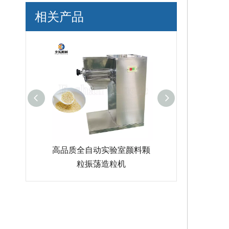
相关产品
实验室颜料颗
出售高效药品快速制粒机
多功能不锈钢
造粒机
制粒