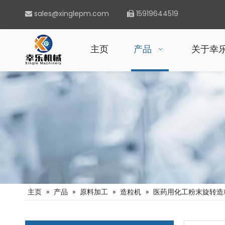
sales@xinglepm.com
15919644519


主页
产品
关于幸
主页
»
产品
»
原料加工
»
造粒机
»
医药用化工粉末旋转造