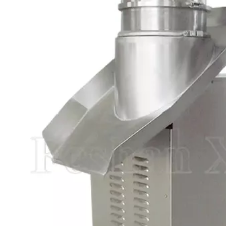
自动粉末快速
药肥洗涤剂粉GHL湿法混合
高速混合制粒机
机
造粒机