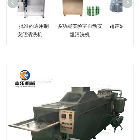
的通用制
多功能实验室自动安
超声波立式高速安瓿
不锈
洗机
瓿清洗机
清洗机