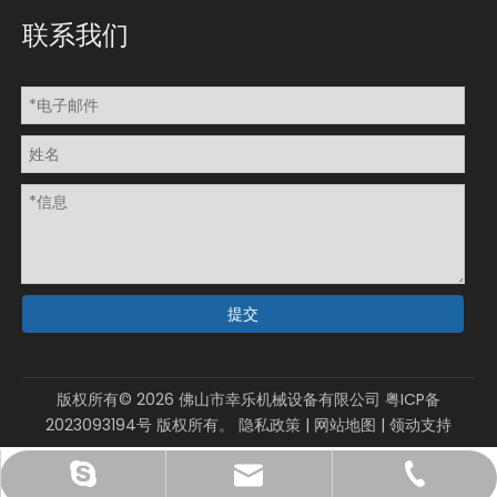
联系我们
提交
版权所有©
2026
佛山市幸乐机械设备有限公司
粤ICP备
2023093194号
版权所有。
隐私政策
|
网站地图
|
领动
支持
sales@xinglepm.com
15919644519
gmpacky