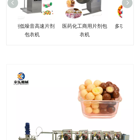
速片剂
医药化工商用片剂包
多功能全自动高产量
转鼓
衣机
片剂包衣机