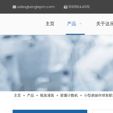
sales@xinglepm.com
15919644519


主页
产品
关于达
主页
»
产品
»
瓶装灌装
»
胶囊计数机
»
小型易操作球形胶