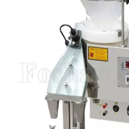
药片数粒机
小熊软糖数药机
软胶