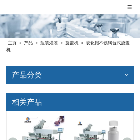
主页
»
产品
»
瓶装灌装
»
旋盖机
»
农化帽不锈钢台式旋盖
机
产品分类
相关产品