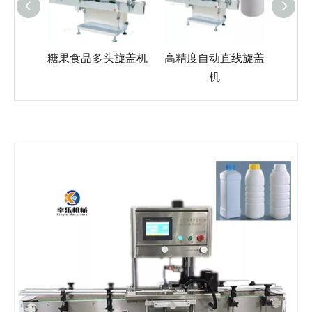
雾盖旋
糖果食品多头旋盖机
高精度自动直线旋盖
滴管
机