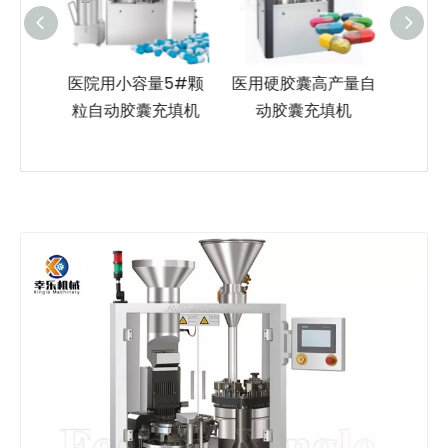
5#颗
医用硬胶囊高产量自
NJP-2500孔板式回
1#低
充填机
动胶囊充填机
收自动胶囊充填机
动