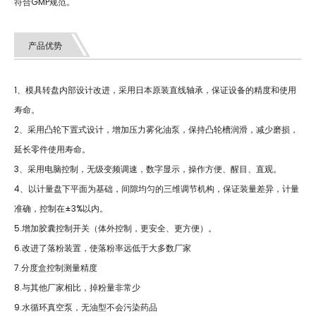
符合GMP规范。
产品优势
1、模具转盘内部设计改进，采用日本原装直线轴承，保证设备的精度和使用
寿命。
2、采用凸轮下置式设计，增加压力雾化油泵，保持凸轮槽润滑，减少磨损，
延长零件使用寿命。
3、采用电脑控制，无级变频调速，数字显示，操作方便、醒目、直观。
4、以计量盘下平面为基础，间隙均匀的三维调节机构，保证装量差异，计量
准确，控制在±3%以内。
5.增加胶囊控制开关（体外控制，更安全、更方便）。
6.改进了落粉装置，使落粉率远低于大多数厂家
7.分度盒控制测量精度
8.与其他厂家相比，掉粉量非常少
9.水循环真空泵，无油型不会污染药品