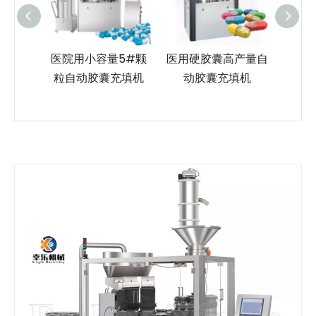
5#颗
医用硬胶囊高产量自
NJP-2500孔板式回
1#低
充填机
动胶囊充填机
收自动胶囊充填机
动