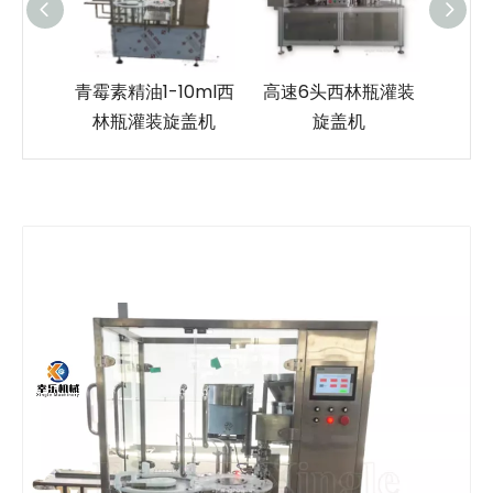
0ml西
高速6头西林瓶灌装
10ml塑料安瓿灌装封
多功
盖机
旋盖机
口机带贴标机