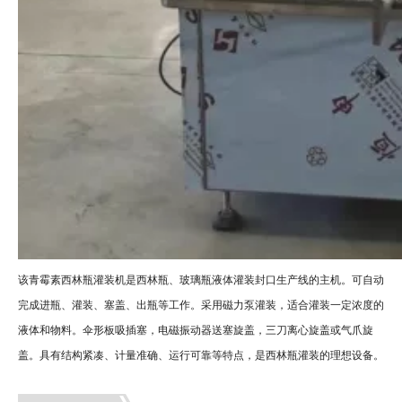
该青霉素西林瓶灌装机是西林瓶、玻璃瓶液体灌装封口生产线的主机。可自动
完成进瓶、灌装、塞盖、出瓶等工作。采用磁力泵灌装，适合灌装一定浓度的
液体和物料。伞形板吸插塞，电磁振动器送塞旋盖，三刀离心旋盖或气爪旋
盖。具有结构紧凑、计量准确、运行可靠等特点，是西林瓶灌装的理想设备。