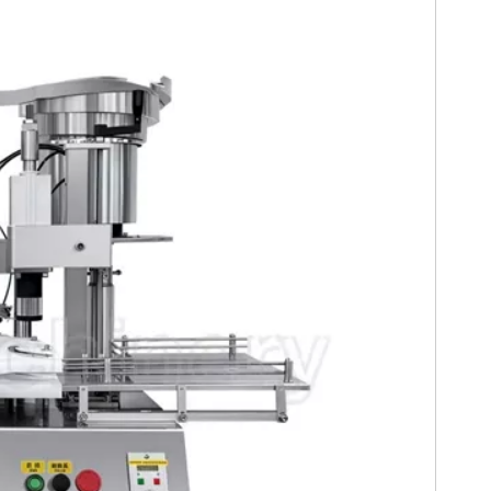
一高精度化妆品青霉素
20ml化妆品食品小瓶灌装机
医药
西林瓶灌装旋盖机