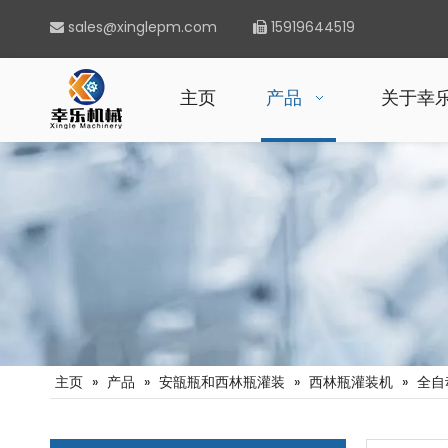
sales@xinglepm.com
15919644519


主页
产品
关于幸
主页
»
产品
»
安瓿瓶和西林瓶灌装
»
西林瓶灌装机
»
全自