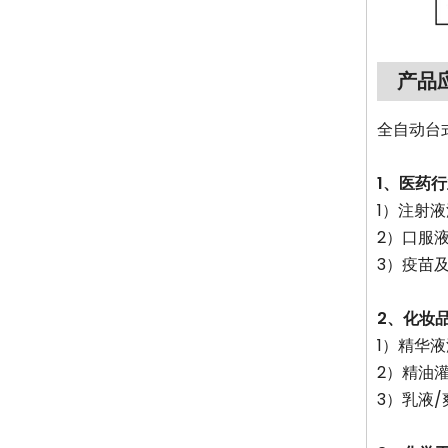
产品
全自动台
1、医药
1）注射
2）口服
3）疫苗
2、化妆
1）精华
2）精油
3）乳液