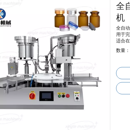
全
机
全自动
用于完
适合在
数量：