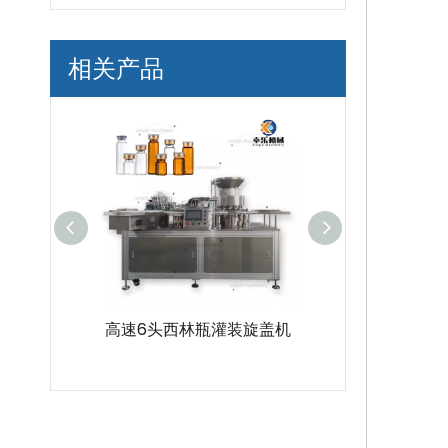
相关产品
6头西林瓶灌装旋盖机
10ml塑料安瓿灌装封口机带
多
贴标机