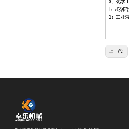
3、化学
1）试剂
2）工业
上一条: