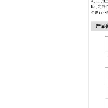
4、占用
5.可定
个别行业
产品