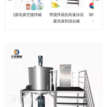
搅拌罐
带搅拌器的高速沐浴
300L蜂蜜双层夹套电
100
露洗涤剂混合罐
动搅拌罐带加热