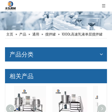
主页
»
产品
»
通用
»
搅拌罐
»
1000L高速乳液单层搅拌罐
产品分类
相关产品