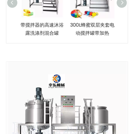
搅拌罐
带搅拌器的高速沐浴
300L蜂蜜双层夹套电
100
露洗涤剂混合罐
动搅拌罐带加热