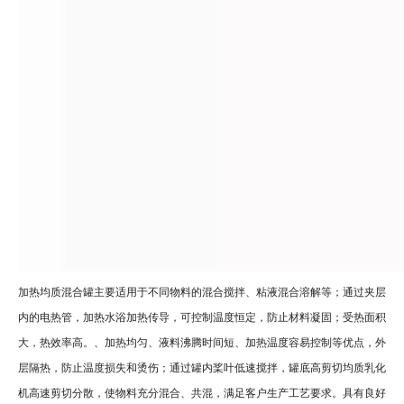
加热均质混合罐主要适用于不同物料的混合搅拌、粘液混合溶解等；通过夹层
内的电热管，加热水浴加热传导，可控制温度恒定，防止材料凝固；受热面积
大，热效率高。、加热均匀、液料沸腾时间短、加热温度容易控制等优点，外
层隔热，防止温度损失和烫伤；通过罐内桨叶低速搅拌，罐底高剪切均质乳化
机高速剪切分散，使物料充分混合、共混，满足客户生产工艺要求。具有良好