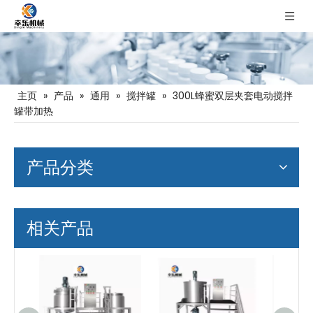
主页
»
产品
»
通用
»
搅拌罐
»
300L蜂蜜双层夹套电动搅拌
罐带加热
产品分类
相关产品