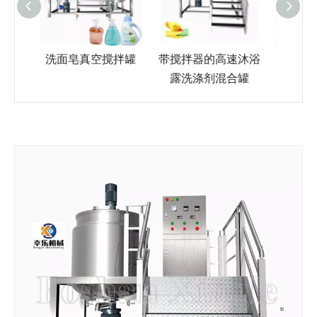
搅拌罐
带搅拌器的高速沐浴
1000L洗发水圆形不
200
露洗涤剂混合罐
锈钢搅拌罐