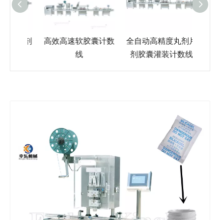
能片剂
高效高速软胶囊计数
全自动高精度丸剂片
电动
线
剂胶囊灌装计数线