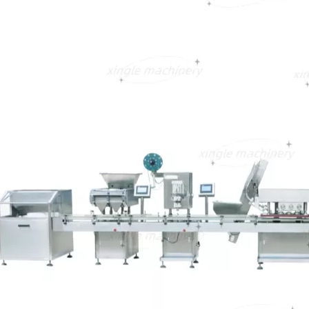
囊计数线
全自动高精度丸剂片剂胶囊
药瓶瓶化妆品半
灌装计数线
装机