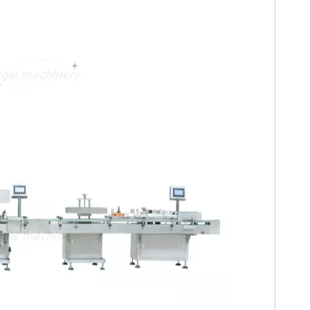
自动粉末灌
高精度胶囊药瓶包装线
立式半自动瓶粉