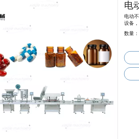
电
电动不
设备，
数量：