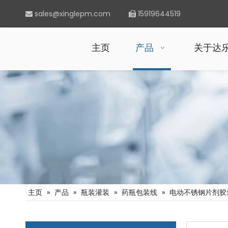
sales@xinglepm.com
15919644519


主页
产品
关于达
主页
»
产品
»
瓶装灌装
»
药瓶包装线
»
电动不锈钢片剂胶