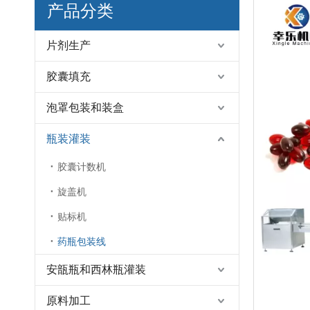
产品分类
片剂生产
胶囊填充
泡罩包装和装盒
瓶装灌装
胶囊计数机
旋盖机
贴标机
药瓶包装线
安瓿瓶和西林瓶灌装
原料加工