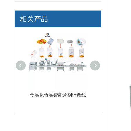
相关产品
瓶包装线
食品化妆品智能片剂计数线
高效高速软胶