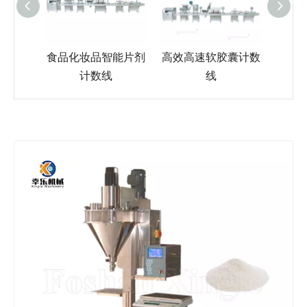
药瓶包
食品化妆品智能片剂
高效高速软胶囊计数
全自动
计数线
线
剂胶