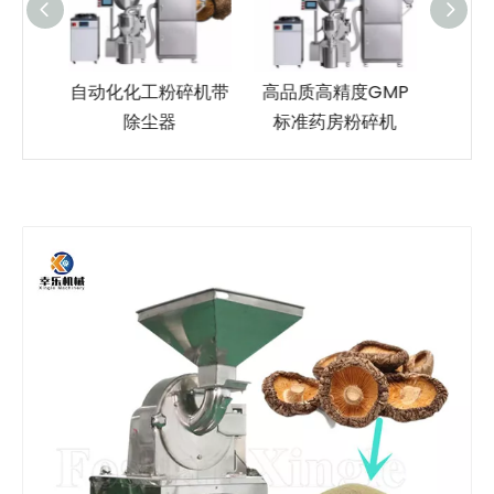
碎机带
高品质高精度GMP
超细低噪音药草食品
玉米
标准药房粉碎机
药品粉碎机