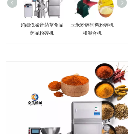
GMP
超细低噪音药草食品
玉米粉碎饲料粉碎机
动物
碎机
药品粉碎机
和混合机