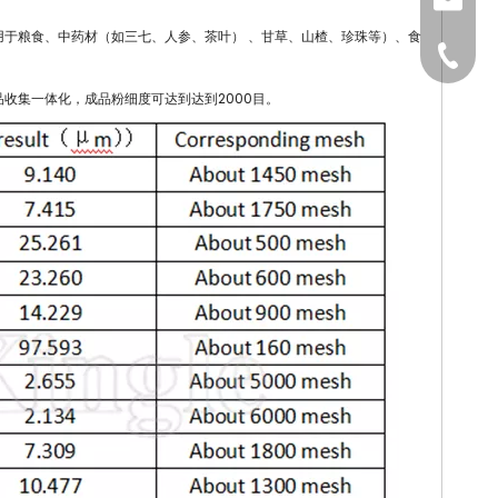
sales@
用于粮食、中药材（如三七、人参、茶叶） 、甘草、山楂、珍珠等）、食
1591964
收集一体化，成品粉细度可达到达到2000目。