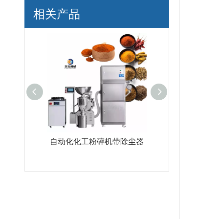
相关产品
化工粉碎机带除尘器
高品质高精度GMP标准药房
超细低
粉碎机