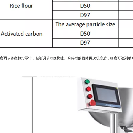
细度调节转盘和指示针，粗细调节方便快捷。粉碎后的粉体再次研磨后，细度可达到纳