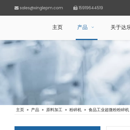
sales@xinglepm.com
15919644519


主页
产品
关于达
主页
»
产品
»
原料加工
»
粉碎机
»
食品工业超微粉粉碎机