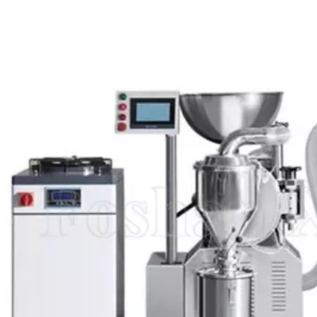
噪音药草食品药品粉
玉米粉碎饲料粉碎机和混合
动物加
碎机
机