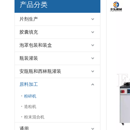
产品分类
片剂生产
胶囊填充
泡罩包装和装盒
瓶装灌装
安瓿瓶和西林瓶灌装
原料加工
粉碎机
造粒机
粉末混合机
通用